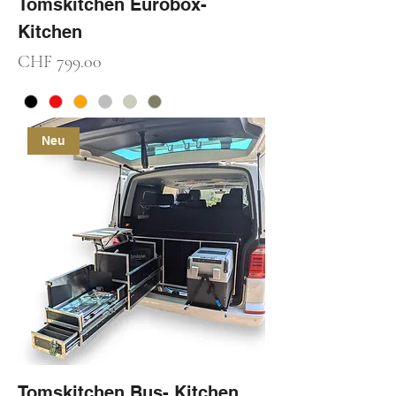
Tomskitchen Eurobox-
Kitchen
Preis
CHF 799.00
Neu
Tomskitchen Bus- Kitchen