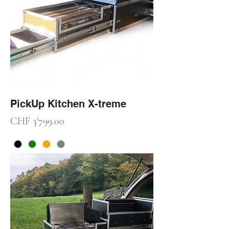
PickUp Kitchen X-treme
Preis
CHF 3'799.00