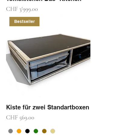
Preis
CHF 3'999.00
Bestseller
Kiste für zwei Standartboxen
Preis
CHF 569.00